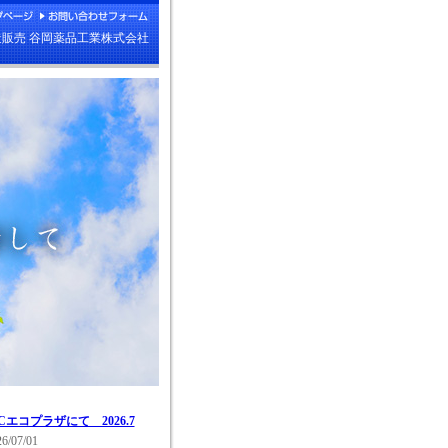
販売 谷岡薬品工業株式会社
エコプラザにて 2026.7
6/07/01