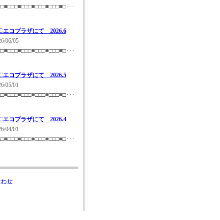
□□■□□□■□□□■□□□■□□□■□･･･
エコプラザにて 2026.6
6/06/05
□□■□□□■□□□■□□□■□□□■□･･･
エコプラザにて 2026.5
6/05/01
□□■□□□■□□□■□□□■□□□■□･･･
エコプラザにて 2026.4
6/04/01
□□■□□□■□□□■□□□■□□□■□･･･
エコプラザにて 2026.3
6/03/03
合わせ
□□■□□□■□□□■□□□■□□□■□･･･
エコプラザにて 2026.2
6/02/03